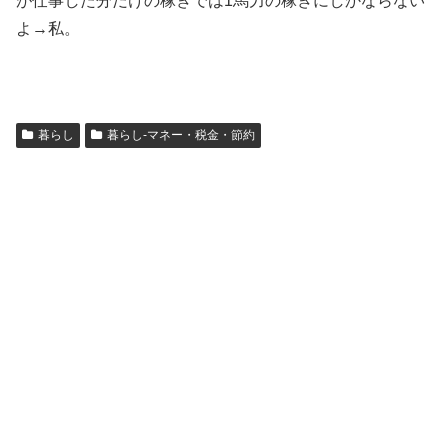
が仕事した分だけの稼ぎでは1馬力の稼ぎにしかならない
よ→私。
暮らし
暮らし-マネー・税金・節約