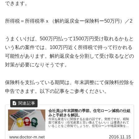
できます。
所得税＝所得税率ｘ（解約返戻金ー保険料ー50万円）／2
うまくいけば、500万円払って1500万円受け取れるかもと
いう私の案件では、100万円近く所得税で持って行かれる
可能性があります。解約返戻金を分割して受け取るなどの
対策が必要になりそうです。
保険料を支払っている期間は、年末調整にて保険料控除を
申告できます。以下の記事をご参考ください。
会社員は年末調整の季節。住宅ローン減税の仕組
みと手続きを解説。
今回も家造りに関係するお金の話です。突然ですが、税制
面で家造り（住宅産業と言い換えてもいい）は優遇されて
いることをご存知でしょうか。住宅ローンや地震保険を払
っていると税金が安くなります。上手く利用すれば10年間
に渡って毎年数十万円のキャッシ...
www.doctor-m.net
2016.11.15