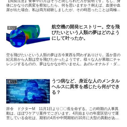
【閲覧注意】食事中の方はそっと閉じられた方が賢明です。もし、身
体にかなりの異変を察知したら、何を思いますか？例えば、血便や血
尿が出た場合。私は両方経験しましたが、その時思ったことは両極端
でした。
航空機の開発ヒストリー。空を飛
暮らし
びたいという人類の夢はどのよう
にして叶ったか。
空を飛びたいという人類の夢は古今東西を問わずありけり。遥か昔の
紀元前から人類は空を飛びたかったようです。様々な人が果敢にチャ
レンジするものの、夢はなかなか叶いません。あのレオナルド・ダ・
ヴィンチも空を飛ぶための機械をイメージして、上のイラス...
うつ病など、身近な人のメンタル
暮らし
ヘルスに異常を感じたら何ができ
る？
辞令 ドクターM 11月1日より〇〇長を命ずる。この時期の人事異
動は、ほぼワケアリ案件でございます。4月始まりの年度区切りで運
営している会社は、期初の4月や中間期初の10月に大型の異動がある
のが通例でしょう。今回、どんなワケがあったのか、話...