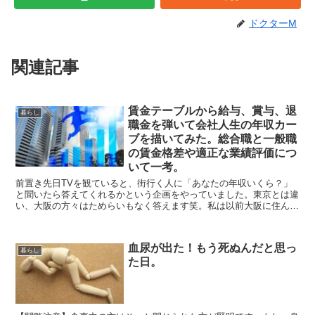
ドクターM
関連記事
賃金テーブルから給与、賞与、退
暮らし
職金を弾いて会社人生の年収カー
ブを描いてみた。総合職と一般職
の賃金格差や適正な業績評価につ
いて一考。
前置き先日TVを観ていると、街行く人に「あなたの年収いくら？」
と聞いたら答えてくれるかという企画をやっていました。東京とは違
い、大阪の方々はためらいもなく答えます笑。私は以前大阪に住んで
いましたが、そんな文化だったっけ？と思いながらも楽しく...
血尿が出た！もう死ぬんだと思っ
暮らし
た日。