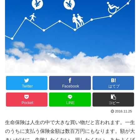
Twitter
Facebook
はてブ
Pocket
LINE
コピー
2016.11.25
生命保険は人生の中で大きな買い物だと言われます。一生
のうちに支払う保険金額は数百万円にもなります。額が大
きいだけに、失敗したくない、損したくない、あわよくば