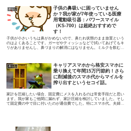
子供の鼻吸いに困っていません
暮らし
か？我が家が7年使っている医療
用電動吸引器：パワースマイル
（KS-700）は超絶おすすめで
す！
子供が小さいうちは鼻がかめないので、鼻たれ状態のまま放置という
のはよくあることです。ガーゼやティッシュなどで拭いてあげてもキ
リがありませんし、鼻づまりの解消にはなりません。ミルクを飲む
際、指吸いをする際、眠る際などに鼻がつまっていると息苦し...
キャリアスマホから格安スマホに
暮らし
乗り換えて年間15万円節約！さら
に削減後のスマホ代からマイルを
搾り出すというセコイ話。
家計を圧縮したい場合、固定費にメスを入れるのは常套手段だと思い
ます。我が家もご他聞に漏れず、家計圧縮を検討していました。そし
て固定費の中で目に付いたのが通信費でした。特にスマホ代。夫婦で
毎月約16,000円を垂れ流していましたので、2年前に...