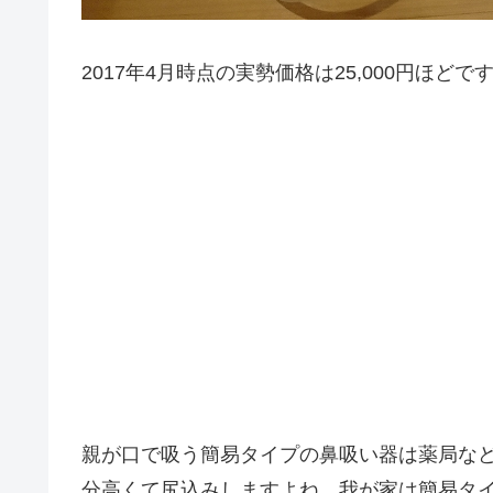
2017年4月時点の実勢価格は25,000円ほどで
親が口で吸う簡易タイプの鼻吸い器は薬局な
分高くて尻込みしますよね。我が家は簡易タ