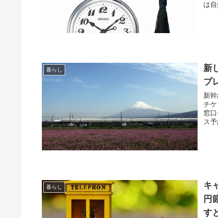
は自
新
暮らし
プ
新幹
チケ
窓口
ス予
キ
暮らし
円
す