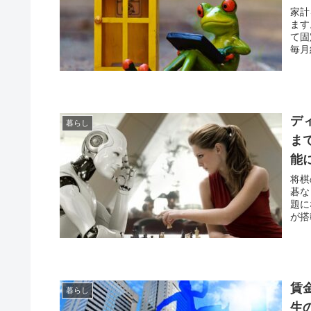
家計
ます
て固
毎月
デ
暮らし
ま
能
将棋
碁な
題にな
が搭
賃
暮らし
生