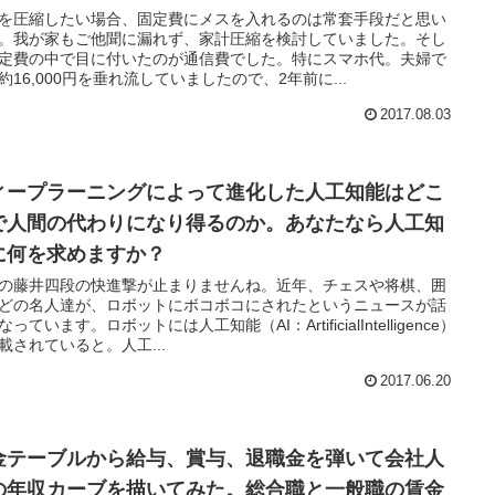
を圧縮したい場合、固定費にメスを入れるのは常套手段だと思い
。我が家もご他聞に漏れず、家計圧縮を検討していました。そし
定費の中で目に付いたのが通信費でした。特にスマホ代。夫婦で
約16,000円を垂れ流していましたので、2年前に...
2017.08.03
ィープラーニングによって進化した人工知能はどこ
で人間の代わりになり得るのか。あなたなら人工知
に何を求めますか？
の藤井四段の快進撃が止まりませんね。近年、チェスや将棋、囲
どの名人達が、ロボットにボコボコにされたというニュースが話
っています。ロボットには人工知能（AI：ArtificialIntelligence）
載されていると。人工...
2017.06.20
金テーブルから給与、賞与、退職金を弾いて会社人
の年収カーブを描いてみた。総合職と一般職の賃金