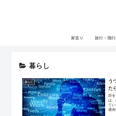
家造り
旅行・飛行
暮らし
う
暮らし
た
辞令
は、
てい
通例