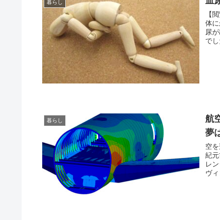
血
暮らし
【閲
体に
尿が
でし
航
暮らし
夢
空を
紀元
レン
ヴィ