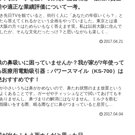
差や適正な業績評価について一考。
き先日TVを観ていると、街行く人に「あなたの年収いくら？」と
たら答えてくれるかという企画をやっていました。東京とは違
大阪の方々はためらいもなく答えます笑。私は以前大阪に住んで
したが、そんな文化だったっけ？と思いながらも楽しく...
2017.04.21
供の鼻吸いに困っていませんか？我が家が7年使って
る医療用電動吸引器：パワースマイル（KS-700）は
絶おすすめです！
が小さいうちは鼻がかめないので、鼻たれ状態のまま放置という
よくあることです。ガーゼやティッシュなどで拭いてあげてもキ
ありませんし、鼻づまりの解消にはなりません。ミルクを飲む
指吸いをする際、眠る際などに鼻がつまっていると息苦し...
2017.04.04