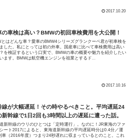
2017.10.20
車の車検は高い？BMWの初回車検費用を大公開！
Wとはどんな車？愛車のBMW4シリーズグランクーペ君が初車検を
ました。私にとっては初の外車。国産車に比べて車検費用は高い
？を検証するという口実で、BMWの車の概要や魅力を紹介したい
います。BMWは航空機エンジンを祖業とするド...
2017.10.16
幹線が大幅遅延！その時やるべきこと。平均遅延24
の新幹線で1日2回も3時間以上の遅延に遭った話。
道新幹線のウリのひとつは「定時運行」。なのに！JR東海のファ
シート2017によると、東海道新幹線の平均遅延時分は0.4分／運
列車（2016年度）つまり24秒遅れに収まっているとのこと。これ