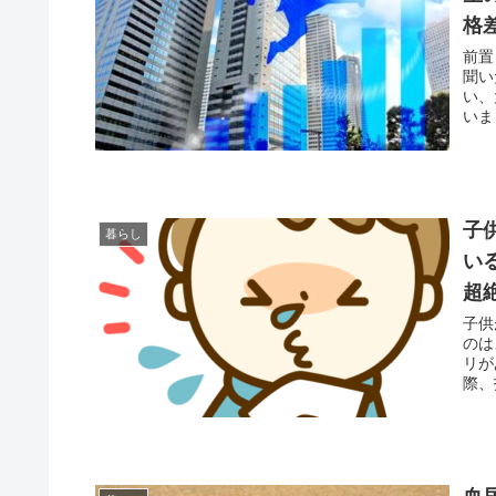
格
前置
聞い
い、
いま
子
暮らし
い
超
子供
のは
リが
際、