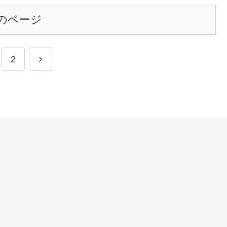
のページ
次
2
へ