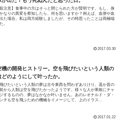
尿が出た！もう死ぬんだと思った日。
覧注意】食事中の方はそっと閉じられた方が賢明です。もし、身
かなりの異変を察知したら、何を思いますか？例えば、血便や血
出た場合。私は両方経験しましたが、その時思ったことは両極端
た。
2017.03.30
空機の開発ヒストリー。空を飛びたいという人類の
はどのようにして叶ったか。
飛びたいという人類の夢は古今東西を問わずありけり。遥か昔の
前から人類は空を飛びたかったようです。様々な人が果敢にチャ
ジするものの、夢はなかなか叶いません。あのレオナルド・ダ・
ンチも空を飛ぶための機械をイメージして、上のイラス...
2017.01.22