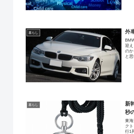
外
暮らし
BM
迎え
のか
と思
新
暮らし
秒
東海
クト
行1