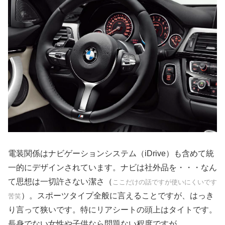
電装関係はナビゲーションシステム（iDrive）も含めて統
一的にデザインされています。ナビは社外品を・・・なん
て思想は一切許さない潔さ（
ここだけの話ですが使いにくいです
）。スポーツタイプ全般に言えることですが、はっき
苦笑
り言って狭いです。特にリアシートの頭上はタイトです。
長身でない女性や子供なら問題ない程度ですが。