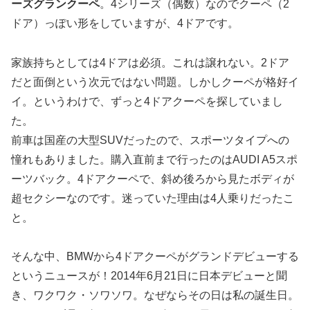
ーズグランクーペ
。4シリーズ（偶数）なのでクーペ（2
ドア）っぽい形をしていますが、4ドアです。
家族持ちとしては4ドアは必須。これは譲れない。2ドア
だと面倒という次元ではない問題。しかしクーペが格好イ
イ。というわけで、ずっと4ドアクーペを探していまし
た。
前車は国産の大型SUVだったので、スポーツタイプへの
憧れもありました。購入直前まで行ったのはAUDI A5スポ
ーツバック。4ドアクーペで、斜め後ろから見たボディが
超セクシーなのです。迷っていた理由は4人乗りだったこ
と。
そんな中、BMWから4ドアクーペがグランドデビューする
というニュースが！2014年6月21日に日本デビューと聞
き、ワクワク・ソワソワ。なぜならその日は私の誕生日。