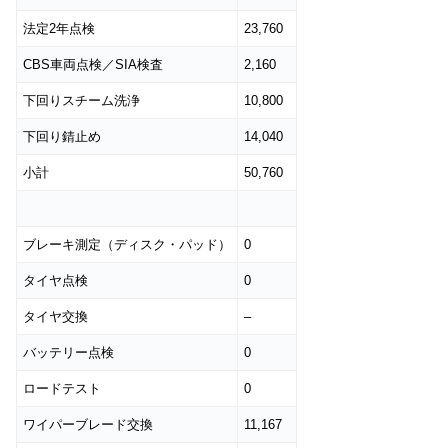
法定2年点検
23,760
CBS車両点検／SIA検査
2,160
下回りスチーム洗浄
10,800
下回り錆止め
14,040
小計
50,760
ブレーキ測定（ディスク・パッド）
0
タイヤ点検
0
タイヤ交換
–
バッテリー点検
0
ロードテスト
0
ワイパーブレード交換
11,167