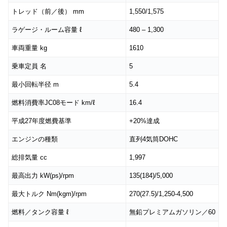
トレッド（前／後） mm
1,550/1,575
ラゲージ・ルーム容量 ℓ
480 – 1,300
車両重量 kg
1610
乗車定員 名
5
最小回転半径 m
5.4
燃料消費率JC08モード km/ℓ
16.4
平成27年度燃費基準
+20%達成
エンジンの種類
直列4気筒DOHC
総排気量 cc
1,997
最高出力 kW(ps)/rpm
135(184)/5,000
最大トルク Nm(kgm)/rpm
270(27.5)/1,250-4,500
燃料／タンク容量 ℓ
無鉛プレミアムガソリン／60