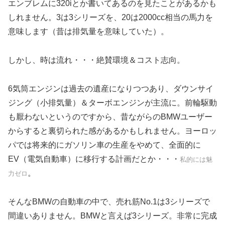
エンブレムに320iとか書いてあるのを見たことがあるかも
しれません。3は3シリーズを、20は2000cc相当の馬力を
意味します（昔は排気量を意味していた）。
しかし、時は流れ・・・絶賛環境＆コスト志向。
6気筒エンジンは過去の遺産になりつつあり、ダウンサイ
ジング（小排気量）＆ターボエンジンが主流に。前輪駆動
も厭わないというのですから、昔ながらのBMWユーザー
からすると裏切られた感があるかもしれません。ヨーロッ
パでは将来的にガソリン車の生産をやめて、全面的に
EV（電気自動車）に移行する計画だとか・・・
私的には魅
。
力ゼロ
そんなBMWの自動車の中で、売れ筋No.1は3シリーズで
間違いありません。BMWと言えば3シリーズ。非常に完成