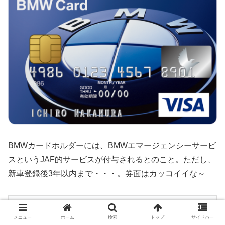
BMWカードホルダーには、BMWエマージェンシーサービ
スというJAF的サービスが付与されるとのこと。ただし、
新車登録後3年以内まで・・・。券面はカッコイイな～
BMW VISAカード
メニュー
ホーム
検索
トップ
サイドバー