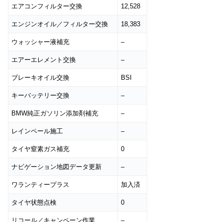
エアコンフィルター交換
12,528
エンジンオイル／フィルター交換
18,383
ウォッシャー液補充
–
エアーエレメント交換
–
ブレーキオイル交換
BSI
キーバッテリー交換
–
BMW純正ガソリン添加剤補充
–
レインペール施工
–
タイヤ窒素ガス補充
0
ナビゲーション地図データ更新
–
ワランティープラス
加入済
タイヤ状態点検
0
リコール／キャンペーン作業
–