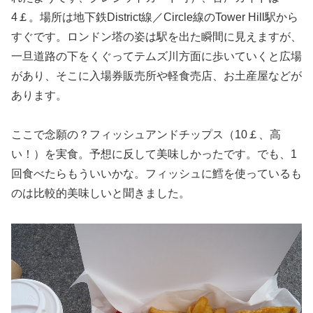
4￡。場所は地下鉄District線／Circle線のTower Hill駅から
すぐです。ロンドン塔の姿は駅を出た瞬間に見えますが、
一旦道路の下をくぐってテムズ川方面に歩いていくと広場
があり、そこに入場券販売所や軽食売店、お土産屋などが
あります。
ここで念願の？フィッシュアンドチップス（10￡、高
い！）を実食。予想に反して美味しかったです。でも、1
回食べたらもういいかな。フィッシュに鱈を使っているも
のは比較的美味しいと聞きました。