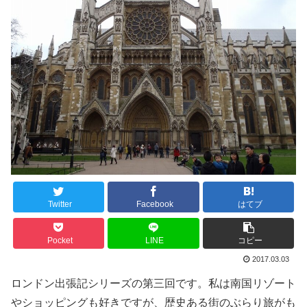
Twitter
Facebook
はてブ
Pocket
LINE
コピー
2017.03.03
ロンドン出張記シリーズの第三回です。私は南国リゾート
やショッピングも好きですが、歴史ある街のぶらり旅がも