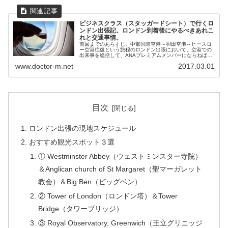
ビジネスクラス（スタッガードシート）で行くロ
ンドン出張記。ロンドン到着後にやるべきあれこ
れと交通事情。
前回までのあらすじ。中部国際空港～羽田空港～ヒースロ
ー空港往復という旅程のロンドン出張において、空港での
出来事を総括して、ANAプレミアムメンバーにならねばな
らぬと決意した。というお話でした。今回は、機内の様子
www.doctor-m.net
2017.03.01
やロンドンでの交通事情などの話...
目次
ロンドン出張の現地スケジュール
おすすめ観光スポット３選
① Westminster Abbey（ウェストミンスター寺院）
＆Anglican church of St Margaret（聖マーガレット
教会）＆Big Ben（ビッグベン）
② Tower of London（ロンドン塔）＆Tower
Bridge（タワーブリッジ）
③ Royal Observatory, Greenwich（王立グリニッジ