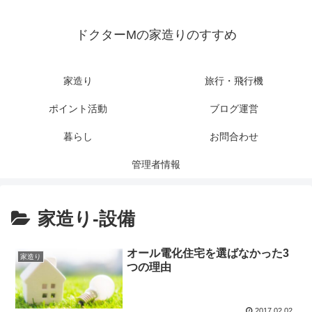
ドクターMの家造りのすすめ
家造り
旅行・飛行機
ポイント活動
ブログ運営
暮らし
お問合わせ
管理者情報
家造り-設備
オール電化住宅を選ばなかった3
家造り
つの理由
2017.02.02